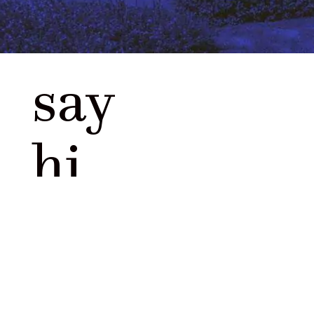
say
hi
B7-Campus
Industriestraße 7
51570 Windeck
mail@b7-campus.de